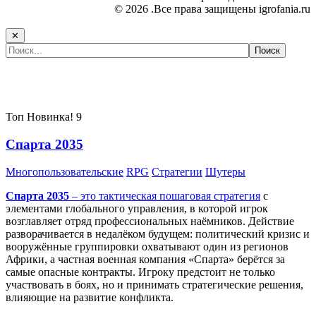
© 2026 .Все права защищены igrofania.ru
✕
Самые популярные игры сегодня:
Топ
Новинка!
9
Спарта 2035
Многопользовательские
RPG
Стратегии
Шутеры
Спарта 2035
– это тактическая
пошаговая стратегия
с
элементами глобального управления, в которой игрок
возглавляет отряд профессиональных наёмников. Действие
разворачивается в недалёком будущем: политический кризис и
вооружённые группировки охватывают один из регионов
Африки, а частная военная компания «Спарта» берётся за
самые опасные контракты. Игроку предстоит не только
участвовать в боях, но и принимать стратегические решения,
влияющие на развитие конфликта.