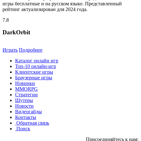
игры бесплатные и на русском языке. Представленный
рейтинг актуализирован для 2024 года.
7.8
DarkOrbit
Играть
Подробнее
Каталог онлайн игр
Топ-10 онлайн-игр
Клиентские игры
Браузерные игры
Новинки
MMORPG
Стратегии
Шутеры
Новости
Видеогайды
Контакты
Обратная связь
Поиск
Присоединяйтесь к нам: