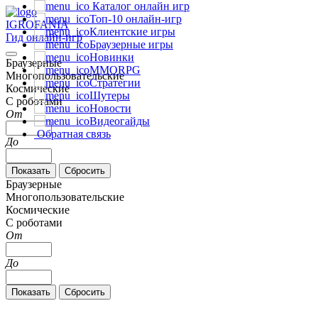
Каталог онлайн игр
Топ-10 онлайн-игр
IGRO
FANIA
Клиентские игры
Гид онлайн-игр
Браузерные игры
Новинки
Браузерные
MMORPG
Многопользовательские
Стратегии
Космические
Шутеры
С роботами
Новости
От
Видеогайды
Обратная связь
До
Браузерные
Многопользовательские
Космические
С роботами
От
До