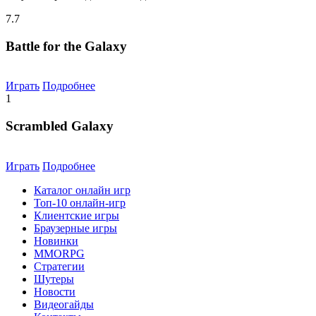
7.7
Battle for the Galaxy
Играть
Подробнее
1
Scrambled Galaxy
Играть
Подробнее
Каталог онлайн игр
Топ-10 онлайн-игр
Клиентские игры
Браузерные игры
Новинки
MMORPG
Стратегии
Шутеры
Новости
Видеогайды