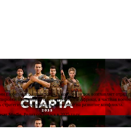
ми глобального управления, в которой игрок возглавляет отряд 
ировки охватывают один из регионов Африки, а частная военна
ть стратегические решения, влияющие на развитие конфликта.
psar Studio
. Релиз состоялся в 2025 году.