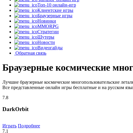
Топ-10 онлайн-игр
Клиентские игры
Браузерные игры
Новинки
MMORPG
Стратегии
Шутеры
Новости
Видеогайды
Обратная связь
Браузерные космические мног
Лучшие браузерные космические многопользовательские леталк
Все представленные онлайн игры бесплатные и на русском язы
7.8
DarkOrbit
Играть
Подробнее
7.1