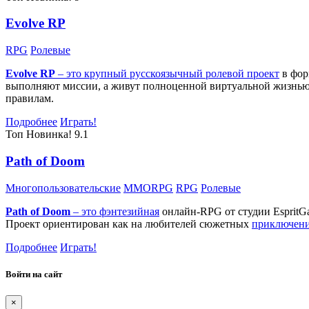
Evolve RP
RPG
Ролевые
Evolve RP
– это крупный русскоязычный
ролевой проект
в фор
выполняют миссии, а живут полноценной виртуальной жизнью: 
правилам.
Подробнее
Играть!
Топ
Новинка!
9.1
Path of Doom
Многопользовательские
MMORPG
RPG
Ролевые
Path of Doom
– это
фэнтезийная
онлайн-RPG от студии EspritG
Проект ориентирован как на любителей сюжетных
приключен
Подробнее
Играть!
Войти на сайт
×