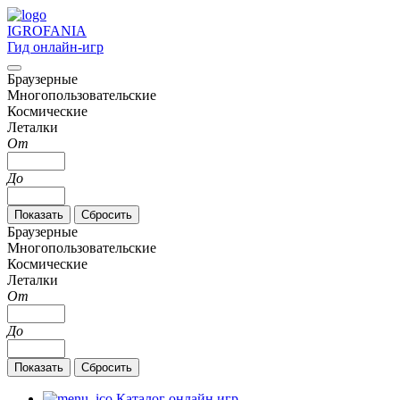
IGRO
FANIA
Гид онлайн-игр
Браузерные
Многопользовательские
Космические
Леталки
От
До
Браузерные
Многопользовательские
Космические
Леталки
От
До
Каталог онлайн игр