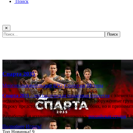
Поиск
✕
Самые популярные игры сегодня:
Топ
Новинка!
9
Спарта 2035
Многопользовательские
RPG
Стратегии
Шутеры
Спарта 2035
– это тактическая
пошаговая стратегия
с элемента
недалёком будущем: политический кризис и вооружённые групп
Игроку предстоит не только участвовать в боях, но и принима
Разработкой и изданием игры занималась
российская студия
Li
Подробнее
Играть!
Топ
Новинка!
9