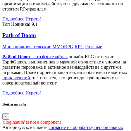
организации и взаимодействуют с другими участниками по
строгим RP-правилам.
Подробнее
Играть!
Топ
Новинка!
9.1
Path of Doom
Многопользовательские
MMORPG
RPG
Ролевые
Path of Doom
– это
фэнтезийная
онлайн-RPG от студии
EspritGames, выполненная в мрачной стилистике с упором на
развитие персонажа и активное взаимодействие с другими
игроками. Проект ориентирован как на любителей сюжетных
приключений
, так и на тех, кто ценит долгую прокачку и
соревновательный контент.
Подробнее
Играть!
Войти на сайт
×
'ulogin:auth' is not a component
Авторизуясь, вы даете
согласие на обработку персональных