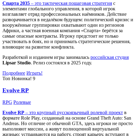
Спарта 2035
– это тактическая
пошаговая стратегия
с
элементами глобального управления, в которой игрок
возглавляет отряд профессиональных наёмников. Действие
разворачивается в недалёком будущем: политический кризис и
вооружённые группировки охватывают один из регионов
Африки, а частная военная компания «Спарта» берётся за
самые опасные контракты. Игроку предстоит не только
участвовать в боях, но и принимать стратегические решения,
влияющие на развитие конфликта.
Разработкой и изданием игры занималась
российская студия
Lipsar Studio
. Релиз состоялся в 2025 году.
Подробнее
Играть!
Топ
Новинка!
9
Evolve RP
RPG
Ролевые
Evolve RP
– это крупный русскоязычный
ролевой проект
в
формате Role Play, созданный на основе Grand Theft Auto: San
Andreas. Но отличие от обычной GTA, здесь игроки не просто
выполняют миссии, а живут полноценной виртуальной
жизнью: устраиваются на работу, строят карьеру, вступают в