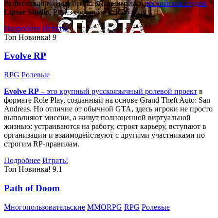
Разработкой и изданием игры занималась
российская студия
Lipsar Studio
. Релиз состоялся в 2025 году.
Подробнее
Играть!
Топ
Новинка!
9
Evolve RP
RPG
Ролевые
Evolve RP
– это крупный русскоязычный
ролевой проект
в
формате Role Play, созданный на основе Grand Theft Auto: San
Andreas. Но отличие от обычной GTA, здесь игроки не просто
выполняют миссии, а живут полноценной виртуальной
жизнью: устраиваются на работу, строят карьеру, вступают в
организации и взаимодействуют с другими участниками по
строгим RP-правилам.
Подробнее
Играть!
Топ
Новинка!
9.1
Path of Doom
Многопользовательские
MMORPG
RPG
Ролевые