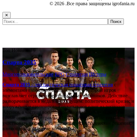
© 2026 .Все права защищены igrofania.ru
✕
Самые популярные игры сегодня:
Топ
Новинка!
9
Спарта 2035
Многопользовательские
RPG
Стратегии
Шутеры
Спарта 2035
– это тактическая
пошаговая стратегия
с
элементами глобального управления, в которой игрок
возглавляет отряд профессиональных наёмников. Действие
разворачивается в недалёком будущем: политический кризис и
вооружённые группировки охватывают один из регионов
Африки, а частная военная компания «Спарта» берётся за
самые опасные контракты. Игроку предстоит не только
участвовать в боях, но и принимать стратегические решения,
влияющие на развитие конфликта.