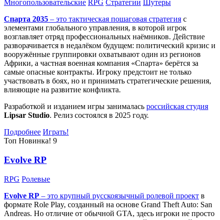
Многопользовательские
RPG
Стратегии
Шутеры
Спарта 2035
– это тактическая
пошаговая стратегия
с
элементами глобального управления, в которой игрок
возглавляет отряд профессиональных наёмников. Действие
разворачивается в недалёком будущем: политический кризис и
вооружённые группировки охватывают один из регионов
Африки, а частная военная компания «Спарта» берётся за
самые опасные контракты. Игроку предстоит не только
участвовать в боях, но и принимать стратегические решения,
влияющие на развитие конфликта.
Разработкой и изданием игры занималась
российская студия
Lipsar Studio
. Релиз состоялся в 2025 году.
Подробнее
Играть!
Топ
Новинка!
9
Evolve RP
RPG
Ролевые
Evolve RP
– это крупный русскоязычный
ролевой проект
в
формате Role Play, созданный на основе Grand Theft Auto: San
Andreas. Но отличие от обычной GTA, здесь игроки не просто