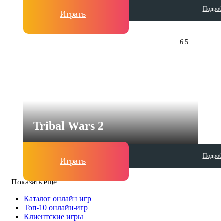
Подроб
Играть
6.5
Tribal Wars 2
Подроб
Играть
Показать ещё
Каталог онлайн игр
Топ-10 онлайн-игр
Клиентские игры