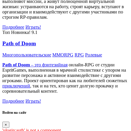
выполняют миссии, а живут полноценной виртуальной
жизнью: устраиваются на работу, строят карьеру, вступают в
организации и взаимодействуют с другими участниками по
строгим RP-правилам.
Подробнее
Играть!
Топ
Новинка!
9.1
Path of Doom
Многопользовательские
MMORPG
RPG
Ролевые
Path of Doom
– это
фэнтезийная
онлайн-RPG от студии
EspritGames, выполненная в мрачной стилистике с упором на
развитие персонажа и активное взаимодействие с другими
игроками. Проект ориентирован как на любителей сюжетных
приключений
, так и на тех, кто ценит долгую прокачку и
соревновательный контент.
Подробнее
Играть!
Войти на сайт
×
'ulogin:auth' is not a component