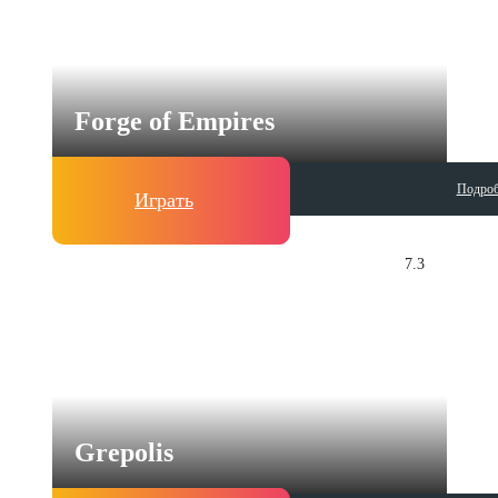
Forge of Empires
Подроб
Играть
7.3
Grepolis