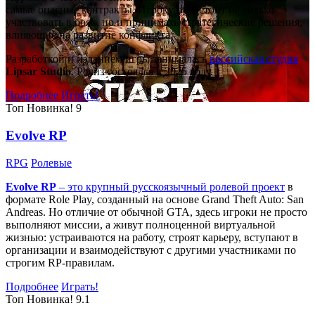
самые опасные контракты. Игроку предстоит не только
участвовать в боях, но и принимать стратегические решения,
влияющие на развитие конфликта.
Разработкой и изданием игры занималась
российская студия
Lipsar Studio
. Релиз состоялся в 2025 году.
Подробнее
Играть!
Топ
Новинка!
9
Evolve RP
RPG
Ролевые
Evolve RP
– это крупный русскоязычный
ролевой проект
в
формате Role Play, созданный на основе Grand Theft Auto: San
Andreas. Но отличие от обычной GTA, здесь игроки не просто
выполняют миссии, а живут полноценной виртуальной
жизнью: устраиваются на работу, строят карьеру, вступают в
организации и взаимодействуют с другими участниками по
строгим RP-правилам.
Подробнее
Играть!
Топ
Новинка!
9.1