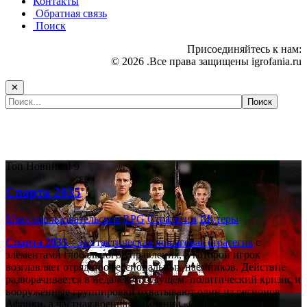
Контакты
Обратная связь
Поиск
Присоединяйтесь к нам:
© 2026 .Все права защищены igrofania.ru
✕
Самые популярные игры сегодня:
Топ
Новинка!
9
Спарта 2035
Многопользовательские
RPG
Стратегии
Шутеры
Спарта 2035
– это тактическая
пошаговая стратегия
с
элементами глобального управления, в которой игрок
возглавляет отряд профессиональных наёмников. Действие
разворачивается в недалёком будущем: политический кризис и
вооружённые группировки охватывают один из регионов
Африки, а частная военная компания «Спарта» берётся за