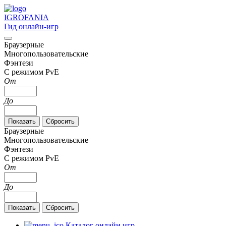
IGRO
FANIA
Гид онлайн-игр
Браузерные
Многопользовательские
Фэнтези
С режимом PvE
От
До
Браузерные
Многопользовательские
Фэнтези
С режимом PvE
От
До
Каталог онлайн игр