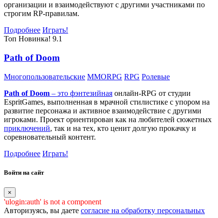
организации и взаимодействуют с другими участниками по
строгим RP-правилам.
Подробнее
Играть!
Топ
Новинка!
9.1
Path of Doom
Многопользовательские
MMORPG
RPG
Ролевые
Path of Doom
– это
фэнтезийная
онлайн-RPG от студии
EspritGames, выполненная в мрачной стилистике с упором на
развитие персонажа и активное взаимодействие с другими
игроками. Проект ориентирован как на любителей сюжетных
приключений
, так и на тех, кто ценит долгую прокачку и
соревновательный контент.
Подробнее
Играть!
Войти на сайт
×
'ulogin:auth' is not a component
Авторизуясь, вы даете
согласие на обработку персональных