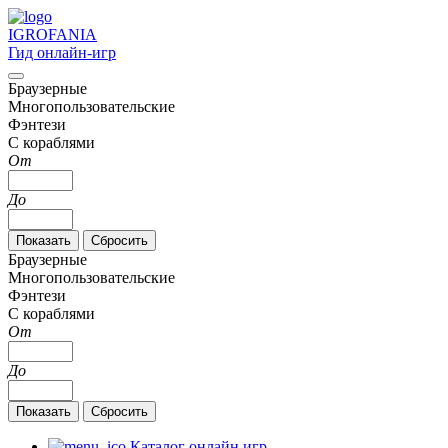
IGRO
FANIA
Гид онлайн-игр
Браузерные
Многопользовательские
Фэнтези
С кораблями
От
До
Браузерные
Многопользовательские
Фэнтези
С кораблями
От
До
Каталог онлайн игр