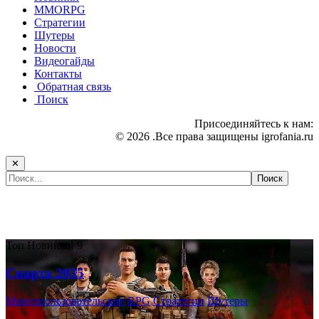
MMORPG
Стратегии
Шутеры
Новости
Видеогайды
Контакты
Обратная связь
Поиск
Присоединяйтесь к нам:
© 2026 .Все права защищены igrofania.ru
✕
Самые популярные игры сегодня:
Топ
Новинка!
9
Спарта 2035
Многопользовательские
RPG
Стратегии
Шутеры