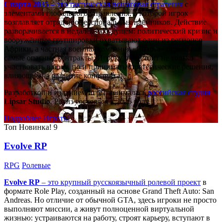
Спарта 2035
– это тактическая
пошаговая стратегия
с
элементами глобального управления, в которой игрок
возглавляет отряд профессиональных наёмников. Действие
разворачивается в недалёком будущем: политический кризис и
вооружённые группировки охватывают один из регионов
Африки, а частная военная компания «Спарта» берётся за
самые опасные контракты. Игроку предстоит не только
участвовать в боях, но и принимать стратегические решения,
влияющие на развитие конфликта.
Разработкой и изданием игры занималась
российская студия
Lipsar Studio
. Релиз состоялся в 2025 году.
Подробнее
Играть!
Топ
Новинка!
9
Evolve RP
RPG
Ролевые
Evolve RP
– это крупный русскоязычный
ролевой проект
в
формате Role Play, созданный на основе Grand Theft Auto: San
Andreas. Но отличие от обычной GTA, здесь игроки не просто
выполняют миссии, а живут полноценной виртуальной
жизнью: устраиваются на работу, строят карьеру, вступают в