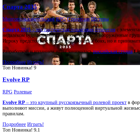
Спарта 2035
Многопользовательские
RPG
Стратегии
Шутеры
Спарта 2035
– это тактическая
пошаговая стратегия
с элемента
недалёком будущем: политический кризис и вооружённые групп
Игроку предстоит не только участвовать в боях, но и принима
Разработкой и изданием игры занималась
российская студия
Li
Подробнее
Играть!
Топ
Новинка!
9
Evolve RP
RPG
Ролевые
Evolve RP
– это крупный русскоязычный
ролевой проект
в фор
выполняют миссии, а живут полноценной виртуальной жизнью: 
правилам.
Подробнее
Играть!
Топ
Новинка!
9.1