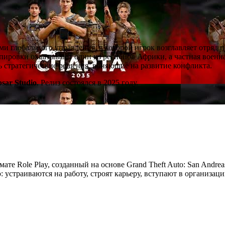
ми глобального управления, в которой игрок возглавляет отряд 
ировки охватывают один из регионов Африки, а частная военна
ть стратегические решения, влияющие на развитие конфликта.
psar Studio
. Релиз состоялся в 2025 году.
мате Role Play, созданный на основе Grand Theft Auto: San Andre
устраиваются на работу, строят карьеру, вступают в организац