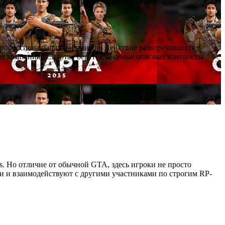
профессиональных наёмников. Действие разворачивается в
я компания «Спарта» берётся за самые опасные контракты.
as. Но отличие от обычной GTA, здесь игроки не просто
ии и взаимодействуют с другими участниками по строгим RP-