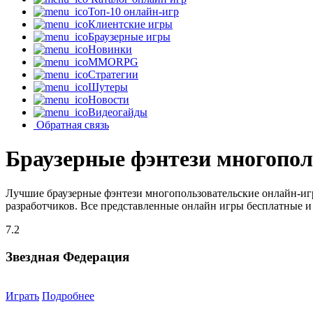
Топ-10 онлайн-игр
Клиентские игры
Браузерные игры
Новинки
MMORPG
Стратегии
Шутеры
Новости
Видеогайды
Обратная связь
Браузерные фэнтези многопол
Лучшие браузерные фэнтези многопользовательские онлайн-иг
разработчиков. Все представленные онлайн игры бесплатные и 
7.2
Звездная Федерация
Играть
Подробнее