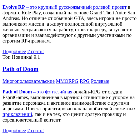
Evolve RP
– это крупный русскоязычный
ролевой проект
в
формате Role Play, созданный на основе Grand Theft Auto: San
Andreas. Но отличие от обычной GTA, здесь игроки не просто
выполняют миссии, а живут полноценной виртуальной
жизнью: устраиваются на работу, строят карьеру, вступают в
организации и взаимодействуют с другими участниками по
строгим RP-правилам.
Подробнее
Играть!
Топ
Новинка!
9.1
Path of Doom
Многопользовательские
MMORPG
RPG
Ролевые
Path of Doom
– это
фэнтезийная
онлайн-RPG от студии
EspritGames, выполненная в мрачной стилистике с упором на
развитие персонажа и активное взаимодействие с другими
игроками. Проект ориентирован как на любителей сюжетных
приключений
, так и на тех, кто ценит долгую прокачку и
соревновательный контент.
Подробнее
Играть!