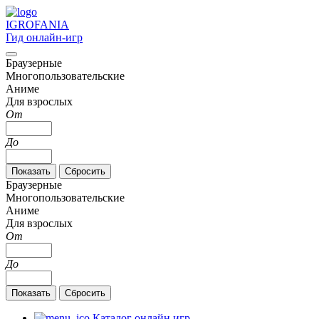
IGRO
FANIA
Гид онлайн-игр
Браузерные
Многопользовательские
Аниме
Для взрослых
От
До
Браузерные
Многопользовательские
Аниме
Для взрослых
От
До
Каталог онлайн игр