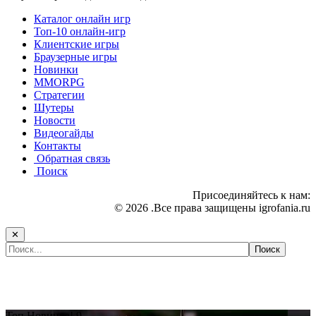
Каталог онлайн игр
Топ-10 онлайн-игр
Клиентские игры
Браузерные игры
Новинки
MMORPG
Стратегии
Шутеры
Новости
Видеогайды
Контакты
Обратная связь
Поиск
Присоединяйтесь к нам:
© 2026 .Все права защищены igrofania.ru
✕
Самые популярные игры сегодня:
Топ
Новинка!
9