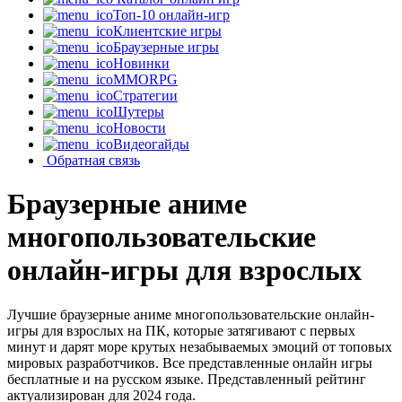
Топ-10 онлайн-игр
Клиентские игры
Браузерные игры
Новинки
MMORPG
Стратегии
Шутеры
Новости
Видеогайды
Обратная связь
Браузерные аниме
многопользовательские
онлайн-игры для взрослых
Лучшие браузерные аниме многопользовательские онлайн-
игры для взрослых на ПК, которые затягивают с первых
минут и дарят море крутых незабываемых эмоций от топовых
мировых разработчиков. Все представленные онлайн игры
бесплатные и на русском языке. Представленный рейтинг
актуализирован для 2024 года.