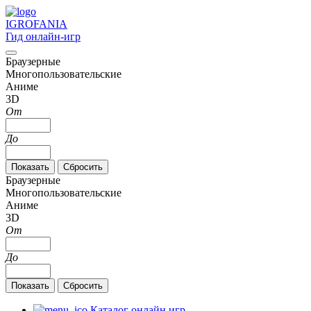
IGRO
FANIA
Гид онлайн-игр
Браузерные
Многопользовательские
Аниме
3D
От
До
Браузерные
Многопользовательские
Аниме
3D
От
До
Каталог онлайн игр