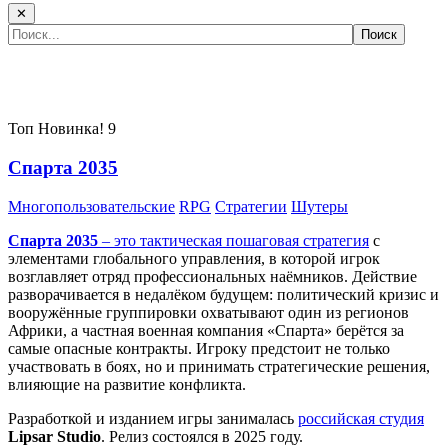
✕
Самые популярные игры сегодня:
Топ
Новинка!
9
Спарта 2035
Многопользовательские
RPG
Стратегии
Шутеры
Спарта 2035
– это тактическая
пошаговая стратегия
с
элементами глобального управления, в которой игрок
возглавляет отряд профессиональных наёмников. Действие
разворачивается в недалёком будущем: политический кризис и
вооружённые группировки охватывают один из регионов
Африки, а частная военная компания «Спарта» берётся за
самые опасные контракты. Игроку предстоит не только
участвовать в боях, но и принимать стратегические решения,
влияющие на развитие конфликта.
Разработкой и изданием игры занималась
российская студия
Lipsar Studio
. Релиз состоялся в 2025 году.