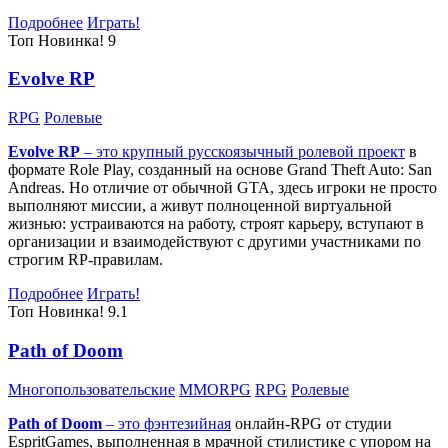
Подробнее
Играть!
Топ
Новинка!
9
Evolve RP
RPG
Ролевые
Evolve RP
– это крупный русскоязычный
ролевой проект
в
формате Role Play, созданный на основе Grand Theft Auto: San
Andreas. Но отличие от обычной GTA, здесь игроки не просто
выполняют миссии, а живут полноценной виртуальной
жизнью: устраиваются на работу, строят карьеру, вступают в
организации и взаимодействуют с другими участниками по
строгим RP-правилам.
Подробнее
Играть!
Топ
Новинка!
9.1
Path of Doom
Многопользовательские
MMORPG
RPG
Ролевые
Path of Doom
– это
фэнтезийная
онлайн-RPG от студии
EspritGames, выполненная в мрачной стилистике с упором на