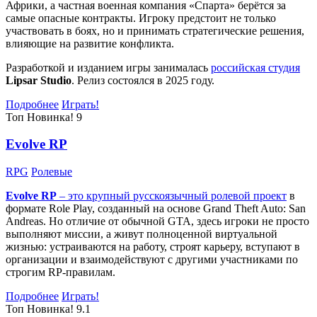
Африки, а частная военная компания «Спарта» берётся за
самые опасные контракты. Игроку предстоит не только
участвовать в боях, но и принимать стратегические решения,
влияющие на развитие конфликта.
Разработкой и изданием игры занималась
российская студия
Lipsar Studio
. Релиз состоялся в 2025 году.
Подробнее
Играть!
Топ
Новинка!
9
Evolve RP
RPG
Ролевые
Evolve RP
– это крупный русскоязычный
ролевой проект
в
формате Role Play, созданный на основе Grand Theft Auto: San
Andreas. Но отличие от обычной GTA, здесь игроки не просто
выполняют миссии, а живут полноценной виртуальной
жизнью: устраиваются на работу, строят карьеру, вступают в
организации и взаимодействуют с другими участниками по
строгим RP-правилам.
Подробнее
Играть!
Топ
Новинка!
9.1