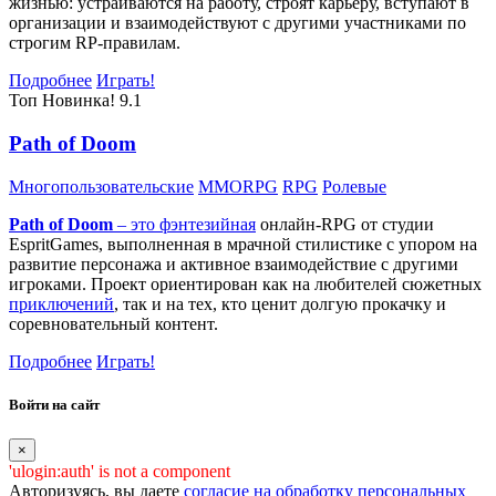
жизнью: устраиваются на работу, строят карьеру, вступают в
организации и взаимодействуют с другими участниками по
строгим RP-правилам.
Подробнее
Играть!
Топ
Новинка!
9.1
Path of Doom
Многопользовательские
MMORPG
RPG
Ролевые
Path of Doom
– это
фэнтезийная
онлайн-RPG от студии
EspritGames, выполненная в мрачной стилистике с упором на
развитие персонажа и активное взаимодействие с другими
игроками. Проект ориентирован как на любителей сюжетных
приключений
, так и на тех, кто ценит долгую прокачку и
соревновательный контент.
Подробнее
Играть!
Войти на сайт
×
'ulogin:auth' is not a component
Авторизуясь, вы даете
согласие на обработку персональных