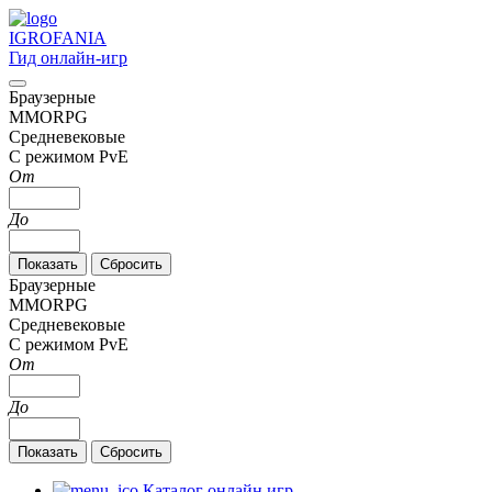
IGRO
FANIA
Гид онлайн-игр
Браузерные
MMORPG
Средневековые
С режимом PvE
От
До
Браузерные
MMORPG
Средневековые
С режимом PvE
От
До
Каталог онлайн игр