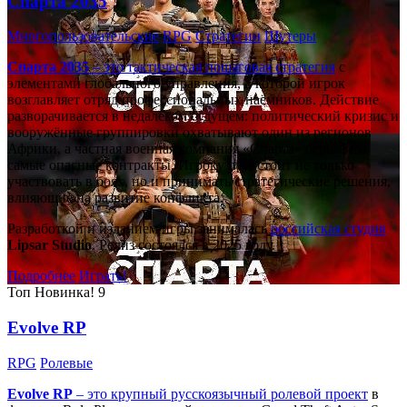
Спарта 2035
Многопользовательские
RPG
Стратегии
Шутеры
Спарта 2035
– это тактическая
пошаговая стратегия
с
элементами глобального управления, в которой игрок
возглавляет отряд профессиональных наёмников. Действие
разворачивается в недалёком будущем: политический кризис и
вооружённые группировки охватывают один из регионов
Африки, а частная военная компания «Спарта» берётся за
самые опасные контракты. Игроку предстоит не только
участвовать в боях, но и принимать стратегические решения,
влияющие на развитие конфликта.
Разработкой и изданием игры занималась
российская студия
Lipsar Studio
. Релиз состоялся в 2025 году.
Подробнее
Играть!
Топ
Новинка!
9
Evolve RP
RPG
Ролевые
Evolve RP
– это крупный русскоязычный
ролевой проект
в