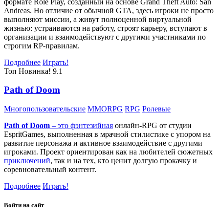
формате Role Play, созданный на основе Grand Theft Auto: San
Andreas. Но отличие от обычной GTA, здесь игроки не просто
выполняют миссии, а живут полноценной виртуальной
жизнью: устраиваются на работу, строят карьеру, вступают в
организации и взаимодействуют с другими участниками по
строгим RP-правилам.
Подробнее
Играть!
Топ
Новинка!
9.1
Path of Doom
Многопользовательские
MMORPG
RPG
Ролевые
Path of Doom
– это
фэнтезийная
онлайн-RPG от студии
EspritGames, выполненная в мрачной стилистике с упором на
развитие персонажа и активное взаимодействие с другими
игроками. Проект ориентирован как на любителей сюжетных
приключений
, так и на тех, кто ценит долгую прокачку и
соревновательный контент.
Подробнее
Играть!
Войти на сайт