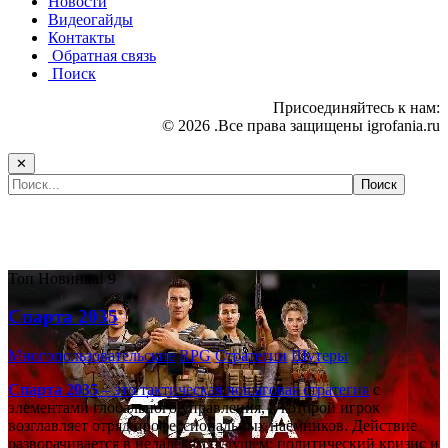
Новости
Видеогайды
Контакты
Обратная связь
Поиск
Присоединяйтесь к нам:
© 2026 .Все права защищены igrofania.ru
✕
Самые популярные игры сегодня:
Топ
Новинка!
9
Спарта 2035
Многопользовательские
RPG
Стратегии
Шутеры
Спарта 2035
– это тактическая
пошаговая стратегия
с
элементами глобального управления, в которой игрок
возглавляет отряд профессиональных наёмников. Действие
разворачивается в недалёком будущем: политический кризис и