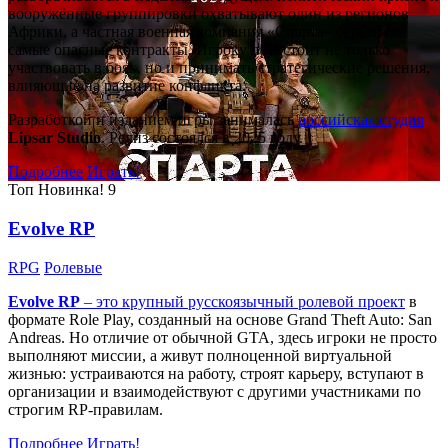
вооружённые группировки охватывают один из регионов
Африки, а частная военная компания «Спарта» берётся за
самые опасные контракты. Игроку предстоит не только
участвовать в боях, но и принимать стратегические решения,
влияющие на развитие конфликта.
Разработкой и изданием игры занималась
российская студия
Lipsar Studio
. Релиз состоялся в 2025 году.
Подробнее
Играть!
Топ
Новинка!
9
Evolve RP
RPG
Ролевые
Evolve RP
– это крупный русскоязычный
ролевой проект
в
формате Role Play, созданный на основе Grand Theft Auto: San
Andreas. Но отличие от обычной GTA, здесь игроки не просто
выполняют миссии, а живут полноценной виртуальной
жизнью: устраиваются на работу, строят карьеру, вступают в
организации и взаимодействуют с другими участниками по
строгим RP-правилам.
Подробнее
Играть!