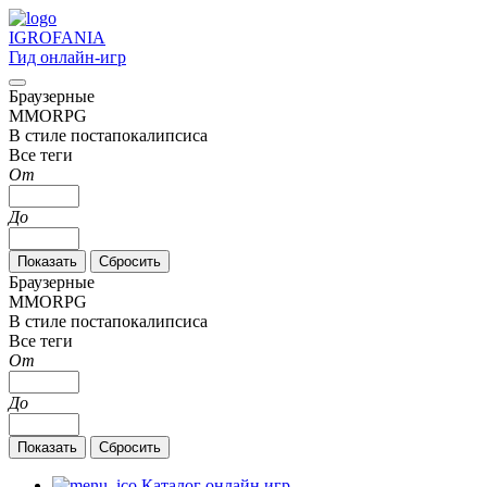
IGRO
FANIA
Гид онлайн-игр
Браузерные
MMORPG
В стиле постапокалипсиса
Все теги
От
До
Браузерные
MMORPG
В стиле постапокалипсиса
Все теги
От
До
Каталог онлайн игр