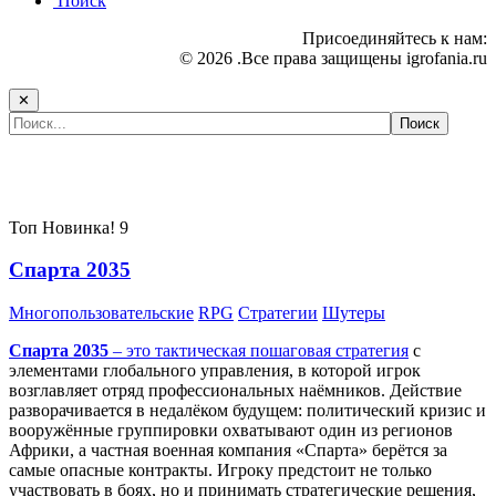
Поиск
Присоединяйтесь к нам:
© 2026 .Все права защищены igrofania.ru
✕
Самые популярные игры сегодня:
Топ
Новинка!
9
Спарта 2035
Многопользовательские
RPG
Стратегии
Шутеры
Спарта 2035
– это тактическая
пошаговая стратегия
с
элементами глобального управления, в которой игрок
возглавляет отряд профессиональных наёмников. Действие
разворачивается в недалёком будущем: политический кризис и
вооружённые группировки охватывают один из регионов
Африки, а частная военная компания «Спарта» берётся за
самые опасные контракты. Игроку предстоит не только
участвовать в боях, но и принимать стратегические решения,