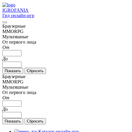
IGRO
FANIA
Гид онлайн-игр
Браузерные
MMORPG
Мультяшные
От первого лица
От
До
Браузерные
MMORPG
Мультяшные
От первого лица
От
До
Каталог онлайн игр