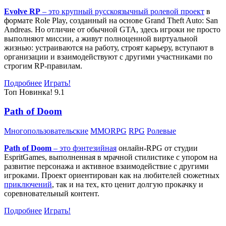
Evolve RP
– это крупный русскоязычный
ролевой проект
в
формате Role Play, созданный на основе Grand Theft Auto: San
Andreas. Но отличие от обычной GTA, здесь игроки не просто
выполняют миссии, а живут полноценной виртуальной
жизнью: устраиваются на работу, строят карьеру, вступают в
организации и взаимодействуют с другими участниками по
строгим RP-правилам.
Подробнее
Играть!
Топ
Новинка!
9.1
Path of Doom
Многопользовательские
MMORPG
RPG
Ролевые
Path of Doom
– это
фэнтезийная
онлайн-RPG от студии
EspritGames, выполненная в мрачной стилистике с упором на
развитие персонажа и активное взаимодействие с другими
игроками. Проект ориентирован как на любителей сюжетных
приключений
, так и на тех, кто ценит долгую прокачку и
соревновательный контент.
Подробнее
Играть!