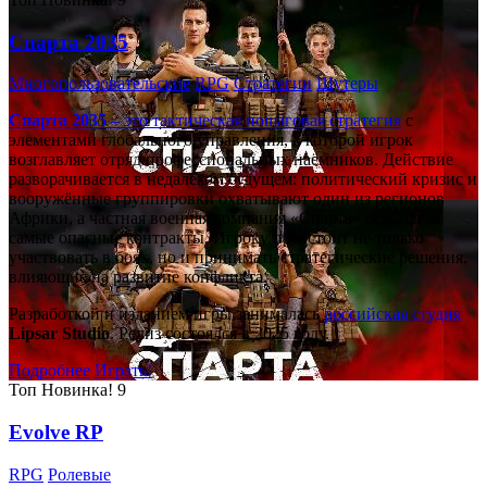
Спарта 2035
Многопользовательские
RPG
Стратегии
Шутеры
Спарта 2035
– это тактическая
пошаговая стратегия
с
элементами глобального управления, в которой игрок
возглавляет отряд профессиональных наёмников. Действие
разворачивается в недалёком будущем: политический кризис и
вооружённые группировки охватывают один из регионов
Африки, а частная военная компания «Спарта» берётся за
самые опасные контракты. Игроку предстоит не только
участвовать в боях, но и принимать стратегические решения,
влияющие на развитие конфликта.
Разработкой и изданием игры занималась
российская студия
Lipsar Studio
. Релиз состоялся в 2025 году.
Подробнее
Играть!
Топ
Новинка!
9
Evolve RP
RPG
Ролевые