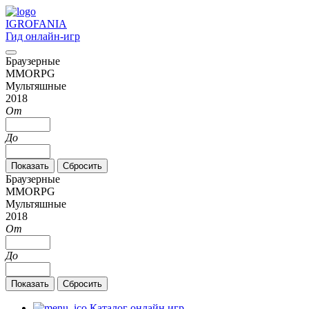
IGRO
FANIA
Гид онлайн-игр
Браузерные
MMORPG
Мультяшные
2018
От
До
Браузерные
MMORPG
Мультяшные
2018
От
До
Каталог онлайн игр