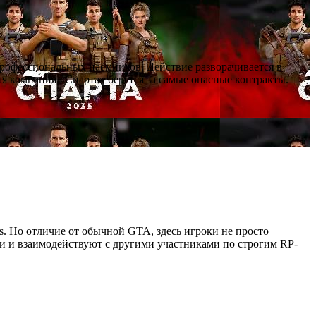
профессиональных наёмников. Действие разворачивается в
я компания «Спарта» берётся за самые опасные контракты.
as. Но отличие от обычной GTA, здесь игроки не просто
ии и взаимодействуют с другими участниками по строгим RP-