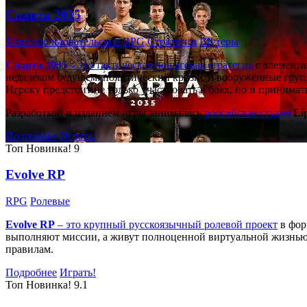
Спарта 2035
Многопользовательские
RPG
Стратегии
Шутеры
Спарта 2035
– это тактическая
пошаговая стратегия
с элемента
недалёком будущем: политический кризис и вооружённые групп
Игроку предстоит не только участвовать в боях, но и принима
Разработкой и изданием игры занималась
российская студия
Li
Подробнее
Играть!
Топ
Новинка!
9
Evolve RP
RPG
Ролевые
Evolve RP
– это крупный русскоязычный
ролевой проект
в фор
выполняют миссии, а живут полноценной виртуальной жизнью: 
правилам.
Подробнее
Играть!
Топ
Новинка!
9.1