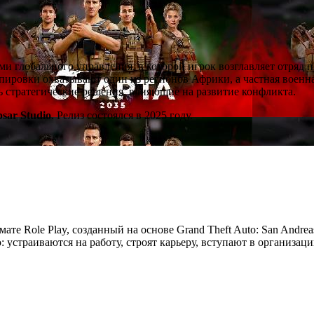
ми глобального управления, в которой игрок возглавляет отряд 
ировки охватывают один из регионов Африки, а частная военна
ть стратегические решения, влияющие на развитие конфликта.
psar Studio
. Релиз состоялся в 2025 году.
мате Role Play, созданный на основе Grand Theft Auto: San Andre
устраиваются на работу, строят карьеру, вступают в организац