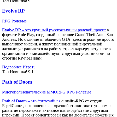
Топ
Новинка!
9
Evolve RP
RPG
Ролевые
Evolve RP
– это крупный русскоязычный
ролевой проект
в
формате Role Play, созданный на основе Grand Theft Auto: San
Andreas. Но отличие от обычной GTA, здесь игроки не просто
выполняют миссии, а живут полноценной виртуальной
жизнью: устраиваются на работу, строят карьеру, вступают в
организации и взаимодействуют с другими участниками по
строгим RP-правилам.
Подробнее
Играть!
Топ
Новинка!
9.1
Path of Doom
Многопользовательские
MMORPG
RPG
Ролевые
Path of Doom
– это
фэнтезийная
онлайн-RPG от студии
EspritGames, выполненная в мрачной стилистике с упором на
развитие персонажа и активное взаимодействие с другими
игроками. Проект ориентирован как на любителей сюжетных