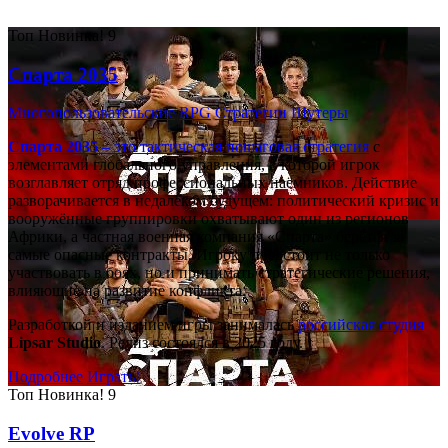
Топ
Новинка!
9
Спарта 2035
Многопользовательские
RPG
Стратегии
Шутеры
Спарта 2035
– это тактическая
пошаговая стратегия
с
элементами глобального управления, в которой игрок
возглавляет отряд профессиональных наёмников. Действие
разворачивается в недалёком будущем: политический кризис и
вооружённые группировки охватывают один из регионов
Африки, а частная военная компания «Спарта» берётся за
самые опасные контракты. Игроку предстоит не только
участвовать в боях, но и принимать стратегические решения,
влияющие на развитие конфликта.
Разработкой и изданием игры занималась
российская студия
Lipsar Studio
. Релиз состоялся в 2025 году.
Подробнее
Играть!
Топ
Новинка!
9
Evolve RP