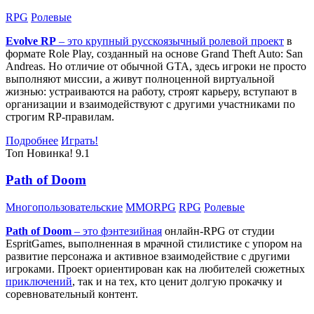
RPG
Ролевые
Evolve RP
– это крупный русскоязычный
ролевой проект
в
формате Role Play, созданный на основе Grand Theft Auto: San
Andreas. Но отличие от обычной GTA, здесь игроки не просто
выполняют миссии, а живут полноценной виртуальной
жизнью: устраиваются на работу, строят карьеру, вступают в
организации и взаимодействуют с другими участниками по
строгим RP-правилам.
Подробнее
Играть!
Топ
Новинка!
9.1
Path of Doom
Многопользовательские
MMORPG
RPG
Ролевые
Path of Doom
– это
фэнтезийная
онлайн-RPG от студии
EspritGames, выполненная в мрачной стилистике с упором на
развитие персонажа и активное взаимодействие с другими
игроками. Проект ориентирован как на любителей сюжетных
приключений
, так и на тех, кто ценит долгую прокачку и
соревновательный контент.