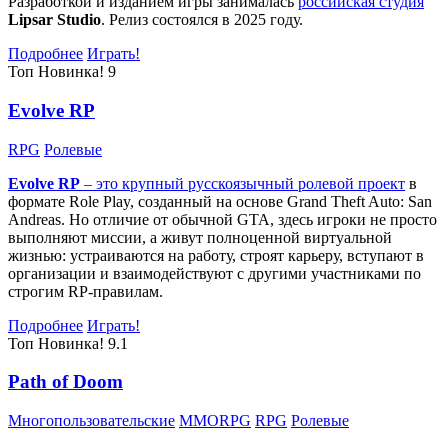
Разработкой и изданием игры занималась
российская студия
Lipsar Studio
. Релиз состоялся в 2025 году.
Подробнее
Играть!
Топ
Новинка!
9
Evolve RP
RPG
Ролевые
Evolve RP
– это крупный русскоязычный
ролевой проект
в
формате Role Play, созданный на основе Grand Theft Auto: San
Andreas. Но отличие от обычной GTA, здесь игроки не просто
выполняют миссии, а живут полноценной виртуальной
жизнью: устраиваются на работу, строят карьеру, вступают в
организации и взаимодействуют с другими участниками по
строгим RP-правилам.
Подробнее
Играть!
Топ
Новинка!
9.1
Path of Doom
Многопользовательские
MMORPG
RPG
Ролевые