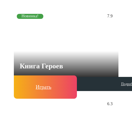
Новинка!
7.9
Книга Героев
Подроб
Играть
6.3