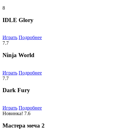
8
IDLE Glory
Играть
Подробнее
7.7
Ninja World
Играть
Подробнее
7.7
Dark Fury
Играть
Подробнее
Новинка!
7.6
Мастера меча 2