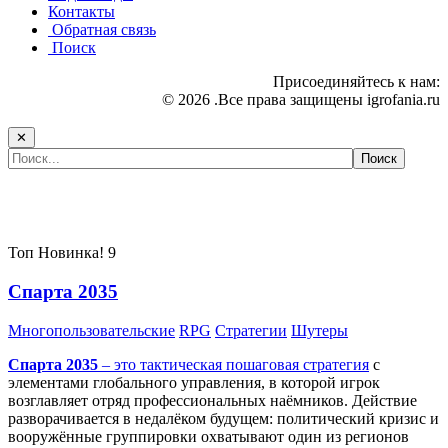
Контакты
Обратная связь
Поиск
Присоединяйтесь к нам:
© 2026 .Все права защищены igrofania.ru
✕
Самые популярные игры сегодня:
Топ
Новинка!
9
Спарта 2035
Многопользовательские
RPG
Стратегии
Шутеры
Спарта 2035
– это тактическая
пошаговая стратегия
с
элементами глобального управления, в которой игрок
возглавляет отряд профессиональных наёмников. Действие
разворачивается в недалёком будущем: политический кризис и
вооружённые группировки охватывают один из регионов