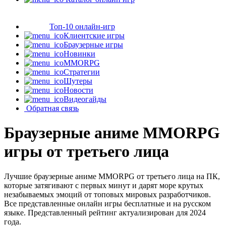
Топ-10 онлайн-игр
Клиентские игры
Браузерные игры
Новинки
MMORPG
Стратегии
Шутеры
Новости
Видеогайды
Обратная связь
Браузерные аниме MMORPG
игры от третьего лица
Лучшие браузерные аниме MMORPG от третьего лица на ПК,
которые затягивают с первых минут и дарят море крутых
незабываемых эмоций от топовых мировых разработчиков.
Все представленные онлайн игры бесплатные и на русском
языке. Представленный рейтинг актуализирован для 2024
года.