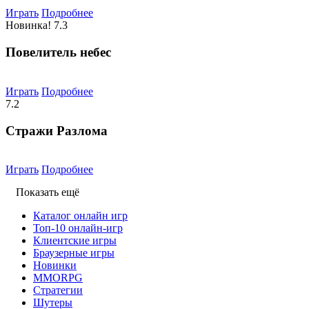
Играть
Подробнее
Новинка!
7.3
Повелитель небес
Играть
Подробнее
7.2
Стражи Разлома
Играть
Подробнее
Показать ещё
Каталог онлайн игр
Топ-10 онлайн-игр
Клиентские игры
Браузерные игры
Новинки
MMORPG
Стратегии
Шутеры