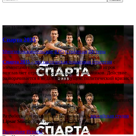
Самые популярные игры сегодня:
Топ
Новинка!
9
Спарта 2035
Многопользовательские
RPG
Стратегии
Шутеры
Спарта 2035
– это тактическая
пошаговая стратегия
с
элементами глобального управления, в которой игрок
возглавляет отряд профессиональных наёмников. Действие
разворачивается в недалёком будущем: политический кризис и
вооружённые группировки охватывают один из регионов
Африки, а частная военная компания «Спарта» берётся за
самые опасные контракты. Игроку предстоит не только
участвовать в боях, но и принимать стратегические решения,
влияющие на развитие конфликта.
Разработкой и изданием игры занималась
российская студия
Lipsar Studio
. Релиз состоялся в 2025 году.
Подробнее
Играть!