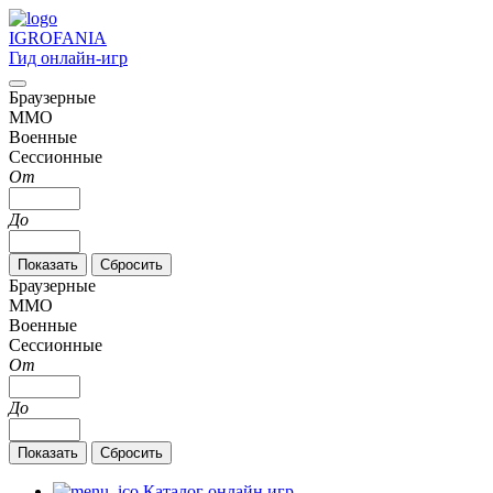
IGRO
FANIA
Гид онлайн-игр
Браузерные
MMO
Военные
Сессионные
От
До
Браузерные
MMO
Военные
Сессионные
От
До
Каталог онлайн игр