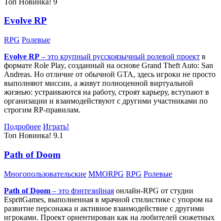
Топ
Новинка!
9
Evolve RP
RPG
Ролевые
Evolve RP
– это крупный русскоязычный
ролевой проект
в
формате Role Play, созданный на основе Grand Theft Auto: San
Andreas. Но отличие от обычной GTA, здесь игроки не просто
выполняют миссии, а живут полноценной виртуальной
жизнью: устраиваются на работу, строят карьеру, вступают в
организации и взаимодействуют с другими участниками по
строгим RP-правилам.
Подробнее
Играть!
Топ
Новинка!
9.1
Path of Doom
Многопользовательские
MMORPG
RPG
Ролевые
Path of Doom
– это
фэнтезийная
онлайн-RPG от студии
EspritGames, выполненная в мрачной стилистике с упором на
развитие персонажа и активное взаимодействие с другими
игроками. Проект ориентирован как на любителей сюжетных