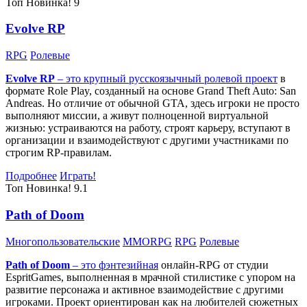
Топ
Новинка!
9
Evolve RP
RPG
Ролевые
Evolve RP
– это крупный русскоязычный
ролевой проект
в
формате Role Play, созданный на основе Grand Theft Auto: San
Andreas. Но отличие от обычной GTA, здесь игроки не просто
выполняют миссии, а живут полноценной виртуальной
жизнью: устраиваются на работу, строят карьеру, вступают в
организации и взаимодействуют с другими участниками по
строгим RP-правилам.
Подробнее
Играть!
Топ
Новинка!
9.1
Path of Doom
Многопользовательские
MMORPG
RPG
Ролевые
Path of Doom
– это
фэнтезийная
онлайн-RPG от студии
EspritGames, выполненная в мрачной стилистике с упором на
развитие персонажа и активное взаимодействие с другими
игроками. Проект ориентирован как на любителей сюжетных