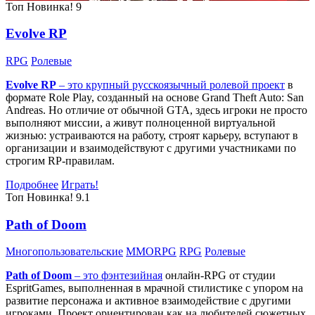
Топ
Новинка!
9
Evolve RP
RPG
Ролевые
Evolve RP
– это крупный русскоязычный
ролевой проект
в
формате Role Play, созданный на основе Grand Theft Auto: San
Andreas. Но отличие от обычной GTA, здесь игроки не просто
выполняют миссии, а живут полноценной виртуальной
жизнью: устраиваются на работу, строят карьеру, вступают в
организации и взаимодействуют с другими участниками по
строгим RP-правилам.
Подробнее
Играть!
Топ
Новинка!
9.1
Path of Doom
Многопользовательские
MMORPG
RPG
Ролевые
Path of Doom
– это
фэнтезийная
онлайн-RPG от студии
EspritGames, выполненная в мрачной стилистике с упором на
развитие персонажа и активное взаимодействие с другими
игроками. Проект ориентирован как на любителей сюжетных