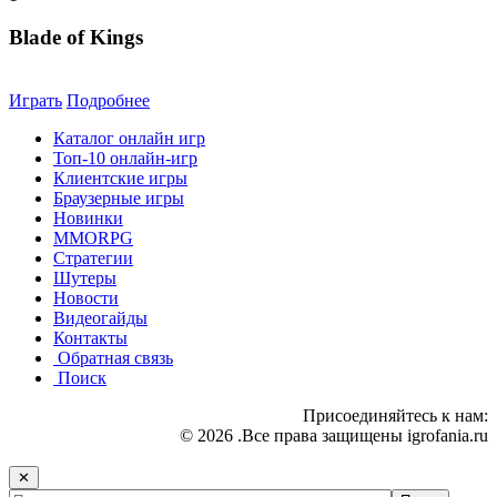
Blade of Kings
Играть
Подробнее
Каталог онлайн игр
Топ-10 онлайн-игр
Клиентские игры
Браузерные игры
Новинки
MMORPG
Стратегии
Шутеры
Новости
Видеогайды
Контакты
Обратная связь
Поиск
Присоединяйтесь к нам:
© 2026 .Все права защищены igrofania.ru
✕