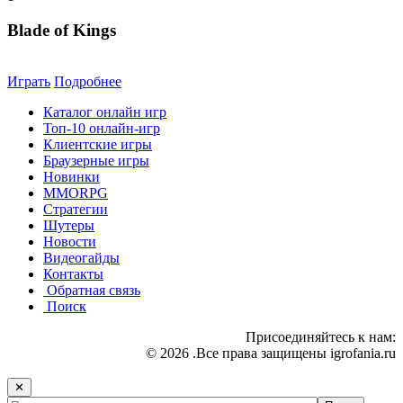
Blade of Kings
Играть
Подробнее
Каталог онлайн игр
Топ-10 онлайн-игр
Клиентские игры
Браузерные игры
Новинки
MMORPG
Стратегии
Шутеры
Новости
Видеогайды
Контакты
Обратная связь
Поиск
Присоединяйтесь к нам:
© 2026 .Все права защищены igrofania.ru
✕