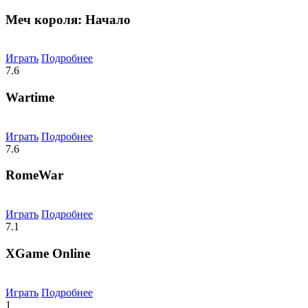
Меч короля: Начало
Играть
Подробнее
7.6
Wartime
Играть
Подробнее
7.6
RomeWar
Играть
Подробнее
7.1
XGame Online
Играть
Подробнее
1