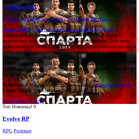
Спарта 2035
Многопользовательские
RPG
Стратегии
Шутеры
Спарта 2035
– это тактическая
пошаговая стратегия
с
элементами глобального управления, в которой игрок
возглавляет отряд профессиональных наёмников. Действие
разворачивается в недалёком будущем: политический кризис и
вооружённые группировки охватывают один из регионов
Африки, а частная военная компания «Спарта» берётся за
самые опасные контракты. Игроку предстоит не только
участвовать в боях, но и принимать стратегические решения,
влияющие на развитие конфликта.
Разработкой и изданием игры занималась
российская студия
Lipsar Studio
. Релиз состоялся в 2025 году.
Подробнее
Играть!
Топ
Новинка!
9
Evolve RP
RPG
Ролевые