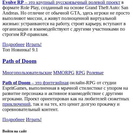
Evolve RP
– это крупный русскоязычный
ролевой проект
в
формате Role Play, созданный на основе Grand Theft Auto: San
Andreas. Но отличие от обычной GTA, здесь игроки не просто
выполняют миссии, а живут полноценной виртуальной
жизнью: устраиваются на работу, строят карьеру, вступают в
организации и взаимодействуют с другими участниками по
строгим RP-правилам.
Подробнее
Играть!
Топ
Новинка!
9.1
Path of Doom
Многопользовательские
MMORPG
RPG
Ролевые
Path of Doom
– это
фэнтезийная
онлайн-RPG от студии
EspritGames, выполненная в мрачной стилистике с упором на
развитие персонажа и активное взаимодействие с другими
игроками. Проект ориентирован как на любителей сюжетных
приключений
, так и на тех, кто ценит долгую прокачку и
соревновательный контент.
Подробнее
Играть!
Войти на сайт