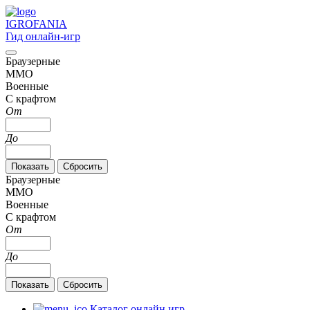
IGRO
FANIA
Гид онлайн-игр
Браузерные
MMO
Военные
С крафтом
От
До
Браузерные
MMO
Военные
С крафтом
От
До
Каталог онлайн игр