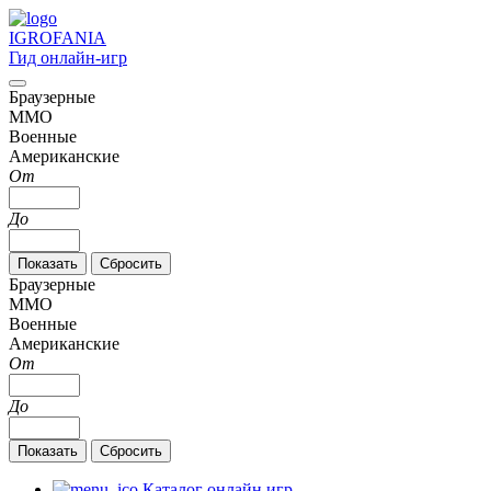
IGRO
FANIA
Гид онлайн-игр
Браузерные
MMO
Военные
Американские
От
До
Браузерные
MMO
Военные
Американские
От
До
Каталог онлайн игр