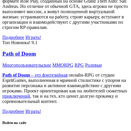
формате Role Play, созданный на основе Grand Theft Auto: San
Andreas. Но отличие от обычной GTA, здесь игроки не просто
выполняют миссии, а живут полноценной виртуальной
жизнью: устраиваются на работу, строят карьеру, вступают в
организации и взаимодействуют с другими участниками по
строгим RP-правилам.
Подробнее
Играть!
Топ
Новинка!
9.1
Path of Doom
Многопользовательские
MMORPG
RPG
Ролевые
Path of Doom
– это
фэнтезийная
онлайн-RPG от студии
EspritGames, выполненная в мрачной стилистике с упором на
развитие персонажа и активное взаимодействие с другими
игроками. Проект ориентирован как на любителей сюжетных
приключений
, так и на тех, кто ценит долгую прокачку и
соревновательный контент.
Подробнее
Играть!
Войти на сайт