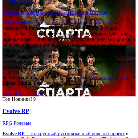
Спарта 2035
Многопользовательские
RPG
Стратегии
Шутеры
Спарта 2035
– это тактическая
пошаговая стратегия
с
элементами глобального управления, в которой игрок
возглавляет отряд профессиональных наёмников. Действие
разворачивается в недалёком будущем: политический кризис и
вооружённые группировки охватывают один из регионов
Африки, а частная военная компания «Спарта» берётся за
самые опасные контракты. Игроку предстоит не только
участвовать в боях, но и принимать стратегические решения,
влияющие на развитие конфликта.
Разработкой и изданием игры занималась
российская студия
Lipsar Studio
. Релиз состоялся в 2025 году.
Подробнее
Играть!
Топ
Новинка!
9
Evolve RP
RPG
Ролевые
Evolve RP
– это крупный русскоязычный
ролевой проект
в