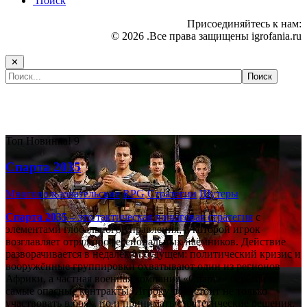
Поиск
Присоединяйтесь к нам:
© 2026 .Все права защищены igrofania.ru
✕
Самые популярные игры сегодня:
Топ
Новинка!
9
Спарта 2035
Многопользовательские
RPG
Стратегии
Шутеры
Спарта 2035
– это тактическая
пошаговая стратегия
с
элементами глобального управления, в которой игрок
возглавляет отряд профессиональных наёмников. Действие
разворачивается в недалёком будущем: политический кризис и
вооружённые группировки охватывают один из регионов
Африки, а частная военная компания «Спарта» берётся за
самые опасные контракты. Игроку предстоит не только
участвовать в боях, но и принимать стратегические решения,