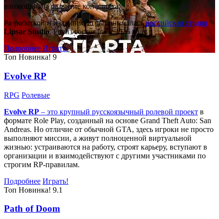
влияющие на развитие конфликта.
Разработкой и изданием игры занималась
российская студия
Lipsar Studio
. Релиз состоялся в 2025 году.
Подробнее
Играть!
Топ
Новинка!
9
Evolve RP
RPG
Ролевые
Evolve RP
– это крупный русскоязычный
ролевой проект
в
формате Role Play, созданный на основе Grand Theft Auto: San
Andreas. Но отличие от обычной GTA, здесь игроки не просто
выполняют миссии, а живут полноценной виртуальной
жизнью: устраиваются на работу, строят карьеру, вступают в
организации и взаимодействуют с другими участниками по
строгим RP-правилам.
Подробнее
Играть!
Топ
Новинка!
9.1
Path of Doom