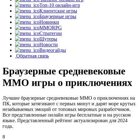
Топ-10 онлайн-игр
Клиентские игры
Браузерные игры
Новинки
MMORPG
Стратегии
Шутеры
Новости
Видеогайды
Обратная связь
Браузерные средневековые
MMO игры о приключениях
Лучшие браузерные средневековые MMO о приключениях на
ПК, которые затягивают с первых минут и дарят море крутых
незабываемых эмоций от топовых мировых разработчиков.
Все представленные онлайн игры бесплатные и на русском
языке. Представленный рейтинг актуализирован для 2024
года.
8