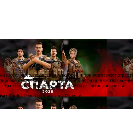
ми глобального управления, в которой игрок возглавляет отряд 
ировки охватывают один из регионов Африки, а частная военна
ть стратегические решения, влияющие на развитие конфликта.
psar Studio
. Релиз состоялся в 2025 году.