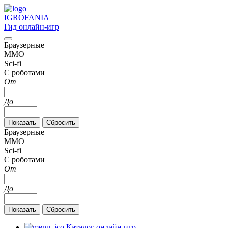
IGRO
FANIA
Гид онлайн-игр
Браузерные
MMO
Sci-fi
С роботами
От
До
Браузерные
MMO
Sci-fi
С роботами
От
До
Каталог онлайн игр