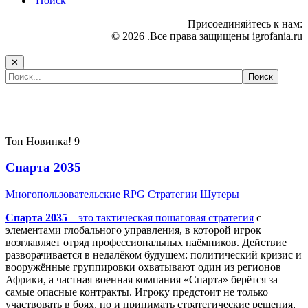
Поиск
Присоединяйтесь к нам:
© 2026 .Все права защищены igrofania.ru
✕
Самые популярные игры сегодня:
Топ
Новинка!
9
Спарта 2035
Многопользовательские
RPG
Стратегии
Шутеры
Спарта 2035
– это тактическая
пошаговая стратегия
с
элементами глобального управления, в которой игрок
возглавляет отряд профессиональных наёмников. Действие
разворачивается в недалёком будущем: политический кризис и
вооружённые группировки охватывают один из регионов
Африки, а частная военная компания «Спарта» берётся за
самые опасные контракты. Игроку предстоит не только
участвовать в боях, но и принимать стратегические решения,