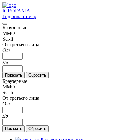
IGRO
FANIA
Гид онлайн-игр
Браузерные
MMO
Sci-fi
От третьего лица
От
До
Браузерные
MMO
Sci-fi
От третьего лица
От
До
Каталог онлайн игр