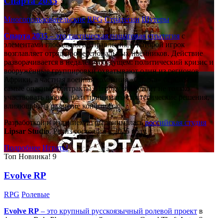
Спарта 2035
Многопользовательские
RPG
Стратегии
Шутеры
Спарта 2035
– это тактическая
пошаговая стратегия
с
элементами глобального управления, в которой игрок
возглавляет отряд профессиональных наёмников. Действие
разворачивается в недалёком будущем: политический кризис и
вооружённые группировки охватывают один из регионов
Африки, а частная военная компания «Спарта» берётся за
самые опасные контракты. Игроку предстоит не только
участвовать в боях, но и принимать стратегические решения,
влияющие на развитие конфликта.
Разработкой и изданием игры занималась
российская студия
Lipsar Studio
. Релиз состоялся в 2025 году.
Подробнее
Играть!
Топ
Новинка!
9
Evolve RP
RPG
Ролевые
Evolve RP
– это крупный русскоязычный
ролевой проект
в