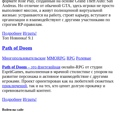
формате Role Play, созданный на основе Grand Theft Auto: San
Andreas. Но отличие от обычной GTA, здесь игроки не просто
выполняют миссии, а живут полноценной виртуальной
жизнью: устраиваются на работу, строят карьеру, вступают в
организации и взаимодействуют с другими участниками по
строгим RP-правилам.
Подробнее
Играть!
Топ
Новинка!
9.1
Path of Doom
Многопользовательские
MMORPG
RPG
Ролевые
Path of Doom
– это
фэнтезийная
онлайн-RPG от студии
EspritGames, выполненная в мрачной стилистике с упором на
развитие персонажа и активное взаимодействие с другими
игроками. Проект ориентирован как на любителей сюжетных
приключений
, так и на тех, кто ценит долгую прокачку и
соревновательный контент.
Подробнее
Играть!
Войти на сайт