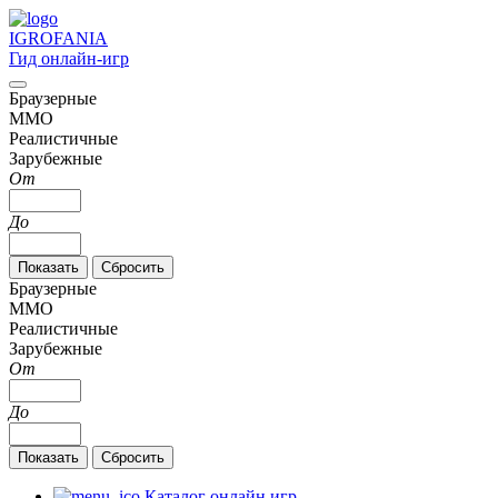
IGRO
FANIA
Гид онлайн-игр
Браузерные
MMO
Реалистичные
Зарубежные
От
До
Браузерные
MMO
Реалистичные
Зарубежные
От
До
Каталог онлайн игр