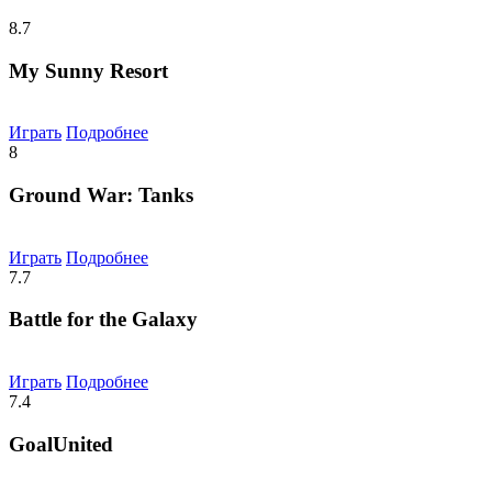
8.7
My Sunny Resort
Играть
Подробнее
8
Ground War: Tanks
Играть
Подробнее
7.7
Battle for the Galaxy
Играть
Подробнее
7.4
GoalUnited