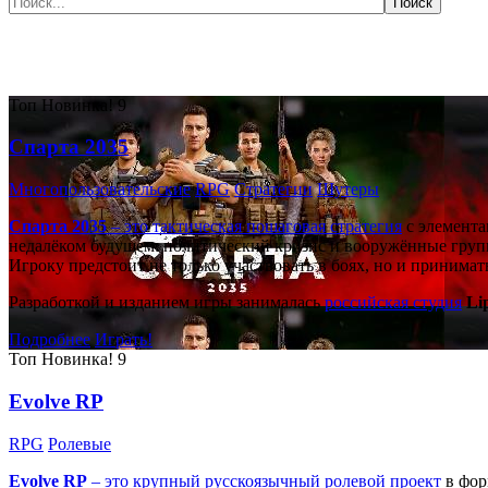
Самые популярные игры сегодня:
Топ
Новинка!
9
Спарта 2035
Многопользовательские
RPG
Стратегии
Шутеры
Спарта 2035
– это тактическая
пошаговая стратегия
с элемента
недалёком будущем: политический кризис и вооружённые групп
Игроку предстоит не только участвовать в боях, но и принима
Разработкой и изданием игры занималась
российская студия
Li
Подробнее
Играть!
Топ
Новинка!
9
Evolve RP
RPG
Ролевые
Evolve RP
– это крупный русскоязычный
ролевой проект
в фор