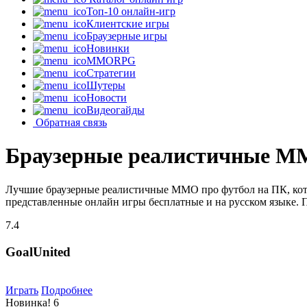
Топ-10 онлайн-игр
Клиентские игры
Браузерные игры
Новинки
MMORPG
Стратегии
Шутеры
Новости
Видеогайды
Обратная связь
Браузерные реалистичные M
Лучшие браузерные реалистичные MMO про футбол на ПК, кото
представленные онлайн игры бесплатные и на русском языке. 
7.4
GoalUnited
Играть
Подробнее
Новинка!
6