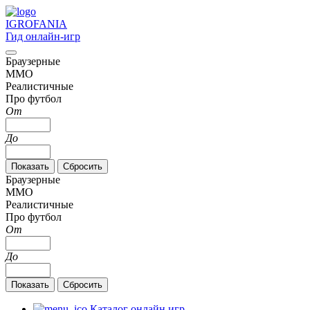
IGRO
FANIA
Гид онлайн-игр
Браузерные
MMO
Реалистичные
Про футбол
От
До
Браузерные
MMO
Реалистичные
Про футбол
От
До
Каталог онлайн игр