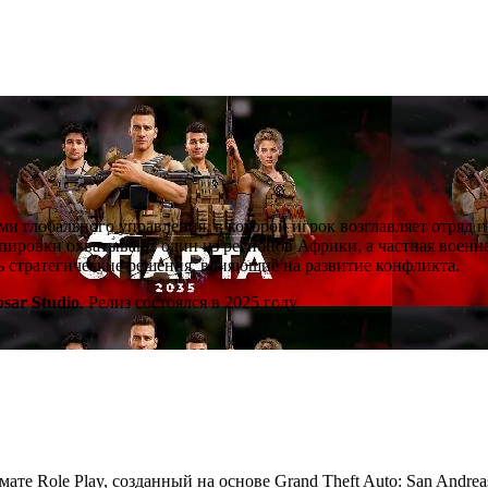
ми глобального управления, в которой игрок возглавляет отряд 
ировки охватывают один из регионов Африки, а частная военна
ть стратегические решения, влияющие на развитие конфликта.
psar Studio
. Релиз состоялся в 2025 году.
мате Role Play, созданный на основе Grand Theft Auto: San Andre