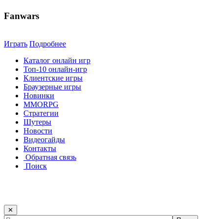
Fanwars
Играть
Подробнее
Каталог онлайн игр
Топ-10 онлайн-игр
Клиентские игры
Браузерные игры
Новинки
MMORPG
Стратегии
Шутеры
Новости
Видеогайды
Контакты
Обратная связь
Поиск
✕