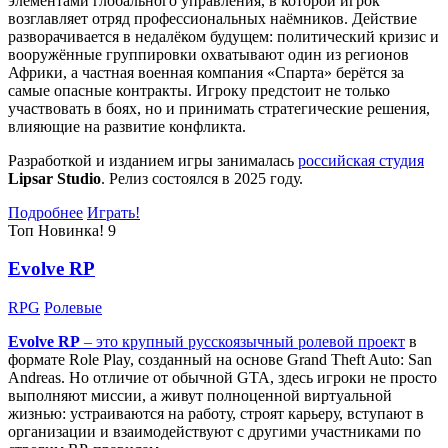
элементами глобального управления, в которой игрок
возглавляет отряд профессиональных наёмников. Действие
разворачивается в недалёком будущем: политический кризис и
вооружённые группировки охватывают один из регионов
Африки, а частная военная компания «Спарта» берётся за
самые опасные контракты. Игроку предстоит не только
участвовать в боях, но и принимать стратегические решения,
влияющие на развитие конфликта.
Разработкой и изданием игры занималась
российская студия
Lipsar Studio
. Релиз состоялся в 2025 году.
Подробнее
Играть!
Топ
Новинка!
9
Evolve RP
RPG
Ролевые
Evolve RP
– это крупный русскоязычный
ролевой проект
в
формате Role Play, созданный на основе Grand Theft Auto: San
Andreas. Но отличие от обычной GTA, здесь игроки не просто
выполняют миссии, а живут полноценной виртуальной
жизнью: устраиваются на работу, строят карьеру, вступают в
организации и взаимодействуют с другими участниками по