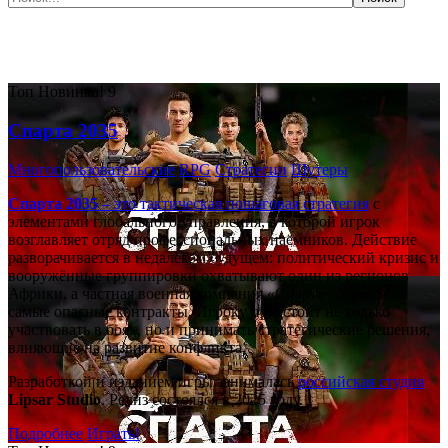
Самые популярные игры сегодня:
Топ
Новинка!
9
Спарта 2035
Многопользовательские
RPG
Стратегии
Шутеры
Спарта 2035
– это тактическая
пошаговая стратегия
с
элементами глобального управления, в которой игрок
возглавляет отряд профессиональных наёмников. Действие
разворачивается в недалёком будущем: политический кризис и
вооружённые группировки охватывают один из регионов
Африки, а частная военная компания «Спарта» берётся за
самые опасные контракты. Игроку предстоит не только
участвовать в боях, но и принимать стратегические решения,
влияющие на развитие конфликта.
Разработкой и изданием игры занималась
российская студия
Lipsar Studio
. Релиз состоялся в 2025 году.
Подробнее
Играть!