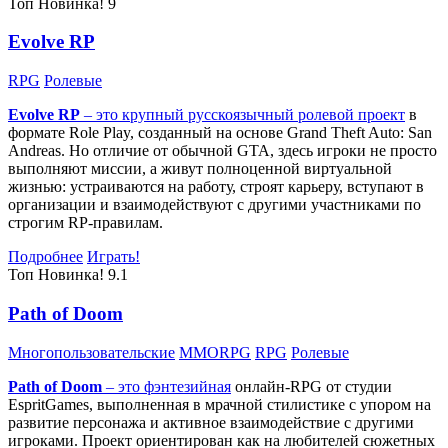
Топ
Новинка!
9
Evolve RP
RPG
Ролевые
Evolve RP
– это крупный русскоязычный
ролевой проект
в
формате Role Play, созданный на основе Grand Theft Auto: San
Andreas. Но отличие от обычной GTA, здесь игроки не просто
выполняют миссии, а живут полноценной виртуальной
жизнью: устраиваются на работу, строят карьеру, вступают в
организации и взаимодействуют с другими участниками по
строгим RP-правилам.
Подробнее
Играть!
Топ
Новинка!
9.1
Path of Doom
Многопользовательские
MMORPG
RPG
Ролевые
Path of Doom
– это
фэнтезийная
онлайн-RPG от студии
EspritGames, выполненная в мрачной стилистике с упором на
развитие персонажа и активное взаимодействие с другими
игроками. Проект ориентирован как на любителей сюжетных