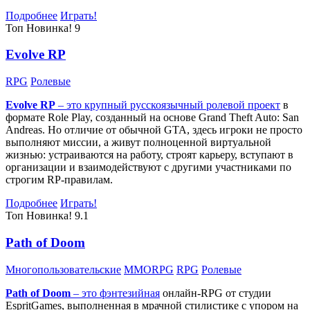
Подробнее
Играть!
Топ
Новинка!
9
Evolve RP
RPG
Ролевые
Evolve RP
– это крупный русскоязычный
ролевой проект
в
формате Role Play, созданный на основе Grand Theft Auto: San
Andreas. Но отличие от обычной GTA, здесь игроки не просто
выполняют миссии, а живут полноценной виртуальной
жизнью: устраиваются на работу, строят карьеру, вступают в
организации и взаимодействуют с другими участниками по
строгим RP-правилам.
Подробнее
Играть!
Топ
Новинка!
9.1
Path of Doom
Многопользовательские
MMORPG
RPG
Ролевые
Path of Doom
– это
фэнтезийная
онлайн-RPG от студии
EspritGames, выполненная в мрачной стилистике с упором на