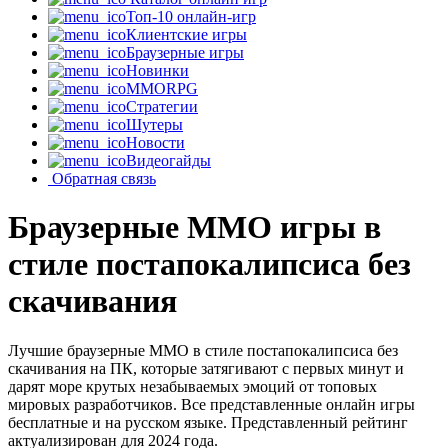
Топ-10 онлайн-игр
Клиентские игры
Браузерные игры
Новинки
MMORPG
Стратегии
Шутеры
Новости
Видеогайды
Обратная связь
Браузерные MMO игры в
стиле постапокалипсиса без
скачивания
Лучшие браузерные MMO в стиле постапокалипсиса без
скачивания на ПК, которые затягивают с первых минут и
дарят море крутых незабываемых эмоций от топовых
мировых разработчиков. Все представленные онлайн игры
бесплатные и на русском языке. Представленный рейтинг
актуализирован для 2024 года.