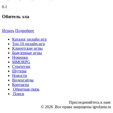
6.1
Обитель зла
Играть
Подробнее
Каталог онлайн игр
Топ-10 онлайн-игр
Клиентские игры
Браузерные игры
Новинки
MMORPG
Стратегии
Шутеры
Новости
Видеогайды
Контакты
Обратная связь
Поиск
Присоединяйтесь к нам:
© 2026 .Все права защищены igrofania.ru