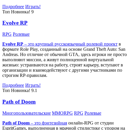
Подробнее
Играть!
Топ
Новинка!
9
Evolve RP
RPG
Ролевые
Evolve RP
– это крупный русскоязычный
ролевой проект
в
формате Role Play, созданный на основе Grand Theft Auto: San
Andreas. Но отличие от обычной GTA, здесь игроки не просто
выполняют миссии, а живут полноценной виртуальной
жизнью: устраиваются на работу, строят карьеру, вступают в
организации и взаимодействуют с другими участниками по
строгим RP-правилам.
Подробнее
Играть!
Топ
Новинка!
9.1
Path of Doom
Многопользовательские
MMORPG
RPG
Ролевые
Path of Doom
– это
фэнтезийная
онлайн-RPG от студии
EspritGames, выполненная в мрачной стилистике с упором на