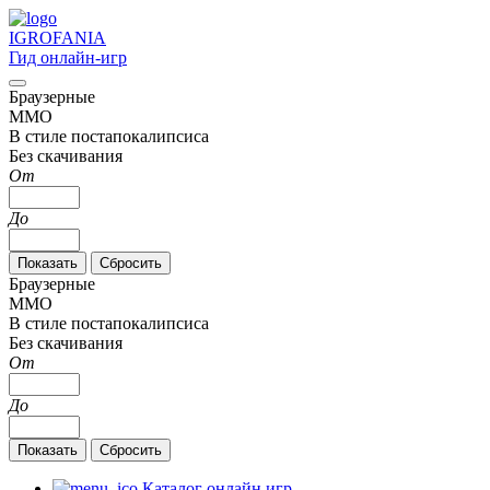
IGRO
FANIA
Гид онлайн-игр
Браузерные
MMO
В стиле постапокалипсиса
Без скачивания
От
До
Браузерные
MMO
В стиле постапокалипсиса
Без скачивания
От
До
Каталог онлайн игр