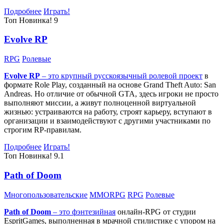
Подробнее
Играть!
Топ
Новинка!
9
Evolve RP
RPG
Ролевые
Evolve RP
– это крупный русскоязычный
ролевой проект
в
формате Role Play, созданный на основе Grand Theft Auto: San
Andreas. Но отличие от обычной GTA, здесь игроки не просто
выполняют миссии, а живут полноценной виртуальной
жизнью: устраиваются на работу, строят карьеру, вступают в
организации и взаимодействуют с другими участниками по
строгим RP-правилам.
Подробнее
Играть!
Топ
Новинка!
9.1
Path of Doom
Многопользовательские
MMORPG
RPG
Ролевые
Path of Doom
– это
фэнтезийная
онлайн-RPG от студии
EspritGames, выполненная в мрачной стилистике с упором на