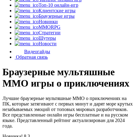
Топ-10 онлайн-игр
Клиентские игры
Браузерные игры
Новинки
MMORPG
Стратегии
Шутеры
Новости
Видеогайды
Обратная связь
Браузерные мультяшные
MMO игры о приключениях
Лучшие браузерные мультяшные MMO о приключениях на
ПК, которые затягивают с первых минут и дарят море крутых
незабываемых эмоций от топовых мировых разработчиков.
Все представленные онлайн игры бесплатные и на русском
языке. Представленный рейтинг актуализирован для 2024
года.
Новинка!
8.3