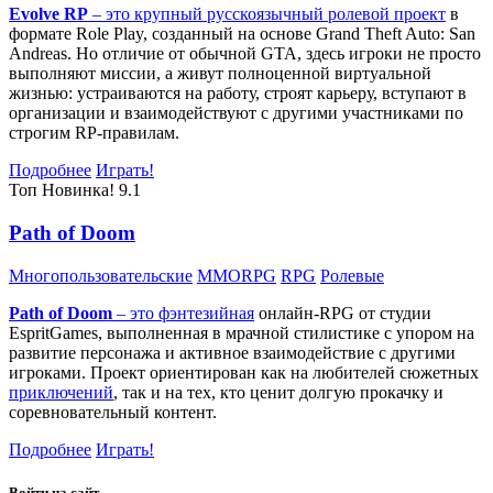
Evolve RP
– это крупный русскоязычный
ролевой проект
в
формате Role Play, созданный на основе Grand Theft Auto: San
Andreas. Но отличие от обычной GTA, здесь игроки не просто
выполняют миссии, а живут полноценной виртуальной
жизнью: устраиваются на работу, строят карьеру, вступают в
организации и взаимодействуют с другими участниками по
строгим RP-правилам.
Подробнее
Играть!
Топ
Новинка!
9.1
Path of Doom
Многопользовательские
MMORPG
RPG
Ролевые
Path of Doom
– это
фэнтезийная
онлайн-RPG от студии
EspritGames, выполненная в мрачной стилистике с упором на
развитие персонажа и активное взаимодействие с другими
игроками. Проект ориентирован как на любителей сюжетных
приключений
, так и на тех, кто ценит долгую прокачку и
соревновательный контент.
Подробнее
Играть!
Войти на сайт