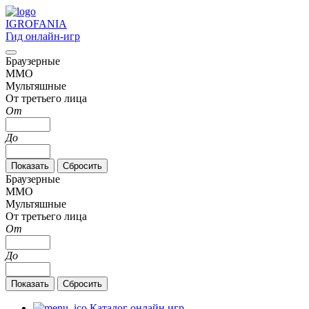
IGRO
FANIA
Гид онлайн-игр
Браузерные
MMO
Мультяшные
От третьего лица
От
До
Браузерные
MMO
Мультяшные
От третьего лица
От
До
Каталог онлайн игр