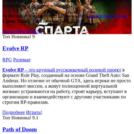
участвовать в боях, но и принимать стратегические решения,
влияющие на развитие конфликта.
Разработкой и изданием игры занималась
российская студия
Lipsar Studio
. Релиз состоялся в 2025 году.
Подробнее
Играть!
Топ
Новинка!
9
Evolve RP
RPG
Ролевые
Evolve RP
– это крупный русскоязычный
ролевой проект
в
формате Role Play, созданный на основе Grand Theft Auto: San
Andreas. Но отличие от обычной GTA, здесь игроки не просто
выполняют миссии, а живут полноценной виртуальной
жизнью: устраиваются на работу, строят карьеру, вступают в
организации и взаимодействуют с другими участниками по
строгим RP-правилам.
Подробнее
Играть!
Топ
Новинка!
9.1
Path of Doom