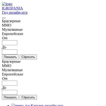
IGRO
FANIA
Гид онлайн-игр
Браузерные
MMO
Мультяшные
Европейские
От
До
Браузерные
MMO
Мультяшные
Европейские
От
До
Каталог онлайн игр