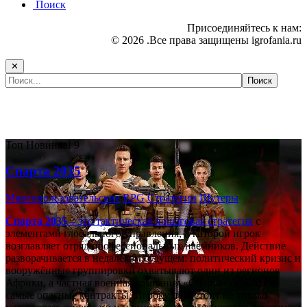
Поиск
Присоединяйтесь к нам:
© 2026 .Все права защищены igrofania.ru
✕
Самые популярные игры сегодня:
Топ
Новинка!
9
Спарта 2035
Многопользовательские
RPG
Стратегии
Шутеры
Спарта 2035
– это тактическая
пошаговая стратегия
с
элементами глобального управления, в которой игрок
возглавляет отряд профессиональных наёмников. Действие
разворачивается в недалёком будущем: политический кризис и
вооружённые группировки охватывают один из регионов
Африки, а частная военная компания «Спарта» берётся за
самые опасные контракты. Игроку предстоит не только