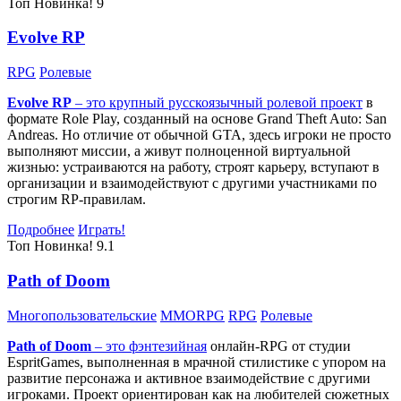
Топ
Новинка!
9
Evolve RP
RPG
Ролевые
Evolve RP
– это крупный русскоязычный
ролевой проект
в
формате Role Play, созданный на основе Grand Theft Auto: San
Andreas. Но отличие от обычной GTA, здесь игроки не просто
выполняют миссии, а живут полноценной виртуальной
жизнью: устраиваются на работу, строят карьеру, вступают в
организации и взаимодействуют с другими участниками по
строгим RP-правилам.
Подробнее
Играть!
Топ
Новинка!
9.1
Path of Doom
Многопользовательские
MMORPG
RPG
Ролевые
Path of Doom
– это
фэнтезийная
онлайн-RPG от студии
EspritGames, выполненная в мрачной стилистике с упором на
развитие персонажа и активное взаимодействие с другими
игроками. Проект ориентирован как на любителей сюжетных