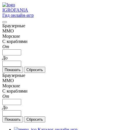
IGRO
FANIA
Гид онлайн-игр
Браузерные
MMO
Морские
С кораблями
От
До
Браузерные
MMO
Морские
С кораблями
От
До
Каталог онлайн игр