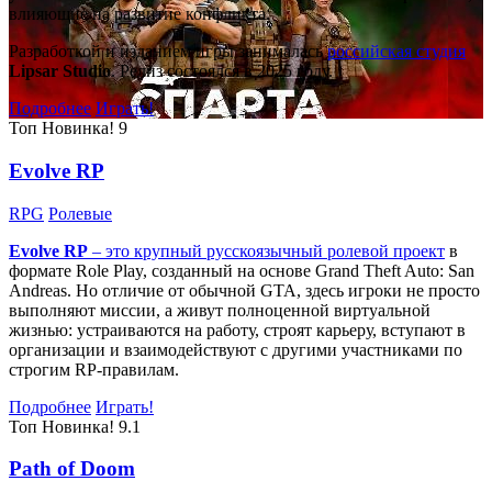
влияющие на развитие конфликта.
Разработкой и изданием игры занималась
российская студия
Lipsar Studio
. Релиз состоялся в 2025 году.
Подробнее
Играть!
Топ
Новинка!
9
Evolve RP
RPG
Ролевые
Evolve RP
– это крупный русскоязычный
ролевой проект
в
формате Role Play, созданный на основе Grand Theft Auto: San
Andreas. Но отличие от обычной GTA, здесь игроки не просто
выполняют миссии, а живут полноценной виртуальной
жизнью: устраиваются на работу, строят карьеру, вступают в
организации и взаимодействуют с другими участниками по
строгим RP-правилам.
Подробнее
Играть!
Топ
Новинка!
9.1
Path of Doom