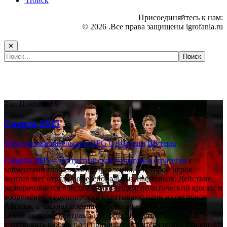
Поиск
Присоединяйтесь к нам:
© 2026 .Все права защищены igrofania.ru
✕
Самые популярные игры сегодня:
Топ
Новинка!
9
Спарта 2035
Многопользовательские
RPG
Стратегии
Шутеры
Спарта 2035
– это тактическая
пошаговая стратегия
с
элементами глобального управления, в которой игрок
возглавляет отряд профессиональных наёмников. Действие
разворачивается в недалёком будущем: политический кризис и
вооружённые группировки охватывают один из регионов
Африки, а частная военная компания «Спарта» берётся за
самые опасные контракты. Игроку предстоит не только
участвовать в боях, но и принимать стратегические решения,