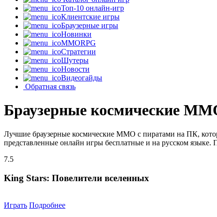
Топ-10 онлайн-игр
Клиентские игры
Браузерные игры
Новинки
MMORPG
Стратегии
Шутеры
Новости
Видеогайды
Обратная связь
Браузерные космические MM
Лучшие браузерные космические MMO с пиратами на ПК, котор
представленные онлайн игры бесплатные и на русском языке. 
7.5
King Stars: Повелители вселенных
Играть
Подробнее