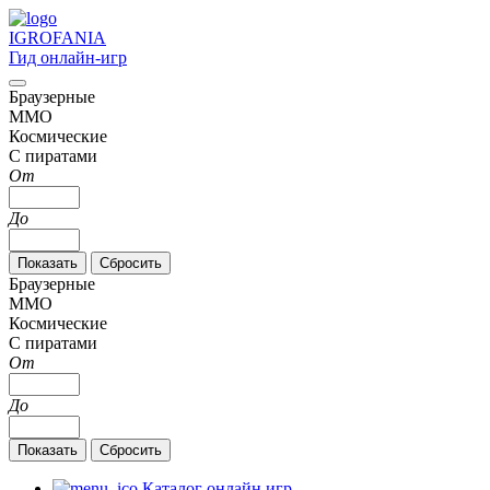
IGRO
FANIA
Гид онлайн-игр
Браузерные
MMO
Космические
С пиратами
От
До
Браузерные
MMO
Космические
С пиратами
От
До
Каталог онлайн игр