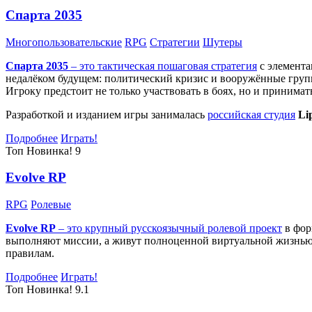
Спарта 2035
Многопользовательские
RPG
Стратегии
Шутеры
Спарта 2035
– это тактическая
пошаговая стратегия
с элемента
недалёком будущем: политический кризис и вооружённые групп
Игроку предстоит не только участвовать в боях, но и принима
Разработкой и изданием игры занималась
российская студия
Li
Подробнее
Играть!
Топ
Новинка!
9
Evolve RP
RPG
Ролевые
Evolve RP
– это крупный русскоязычный
ролевой проект
в фор
выполняют миссии, а живут полноценной виртуальной жизнью: 
правилам.
Подробнее
Играть!
Топ
Новинка!
9.1