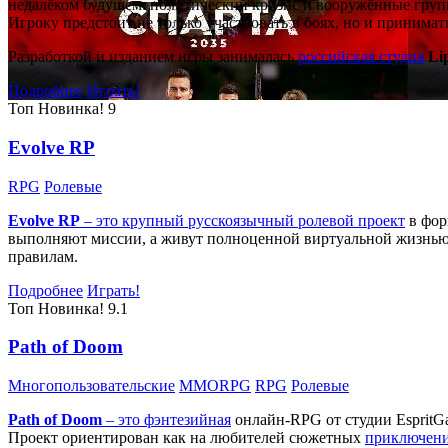
недалёком будущем: политический кризис и вооружённые групп
Игроку предстоит не только участвовать в боях, но и принима
Разработкой и изданием игры занималась
российская студия
Li
Подробнее
Играть!
Топ
Новинка!
9
Evolve RP
RPG
Ролевые
Evolve RP
– это крупный русскоязычный
ролевой проект
в фор
выполняют миссии, а живут полноценной виртуальной жизнью: 
правилам.
Подробнее
Играть!
Топ
Новинка!
9.1
Path of Doom
Многопользовательские
MMORPG
RPG
Ролевые
Path of Doom
– это
фэнтезийная
онлайн-RPG от студии EspritG
Проект ориентирован как на любителей сюжетных
приключен