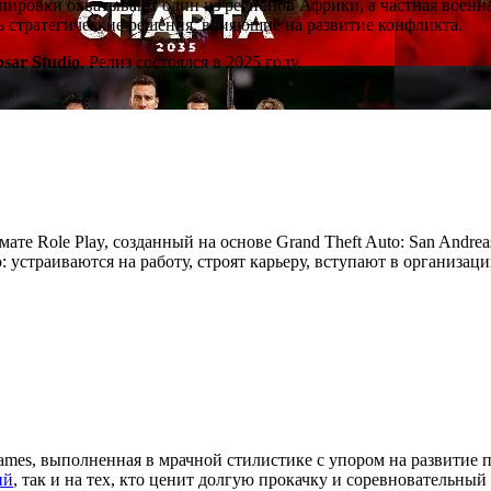
ировки охватывают один из регионов Африки, а частная военна
ть стратегические решения, влияющие на развитие конфликта.
psar Studio
. Релиз состоялся в 2025 году.
мате Role Play, созданный на основе Grand Theft Auto: San Andre
устраиваются на работу, строят карьеру, вступают в организац
ames, выполненная в мрачной стилистике с упором на развитие 
ий
, так и на тех, кто ценит долгую прокачку и соревновательный 