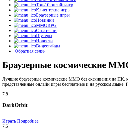
Топ-10 онлайн-игр
Клиентские игры
Браузерные игры
Новинки
MMORPG
Стратегии
Шутеры
Новости
Видеогайды
Обратная связь
Браузерные космические MMO
Лучшие браузерные космические MMO без скачивания на ПК, к
представленные онлайн игры бесплатные и на русском языке. 
7.8
DarkOrbit
Играть
Подробнее
7.5