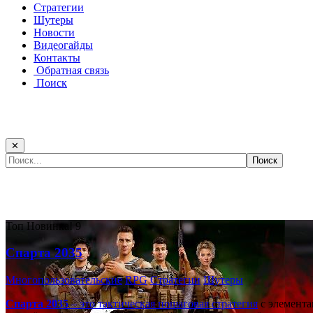
Стратегии
Шутеры
Новости
Видеогайды
Контакты
Обратная связь
Поиск
✕
Самые популярные игры сегодня:
Топ
Новинка!
9
Спарта 2035
Многопользовательские
RPG
Стратегии
Шутеры
Спарта 2035
– это тактическая
пошаговая стратегия
с элемента