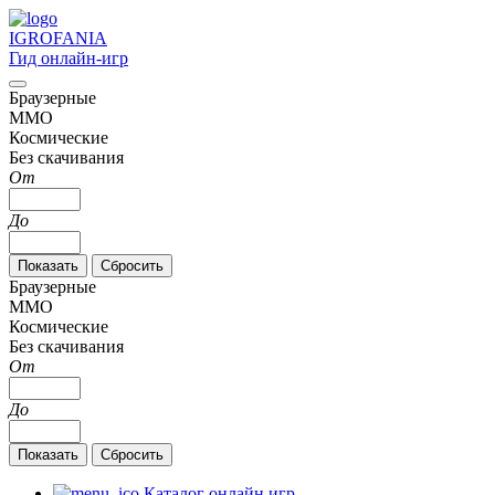
IGRO
FANIA
Гид онлайн-игр
Браузерные
MMO
Космические
Без скачивания
От
До
Браузерные
MMO
Космические
Без скачивания
От
До
Каталог онлайн игр