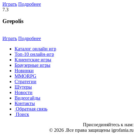
Играть
Подробнее
7.3
Grepolis
Играть
Подробнее
Каталог онлайн игр
Топ-10 онлайн-игр
Клиентские игры
Браузерные игры
Новинки
MMORPG
Стратегии
Шутеры
Новости
Видеогайды
Контакты
Обратная связь
Поиск
Присоединяйтесь к нам:
© 2026 .Все права защищены igrofania.ru